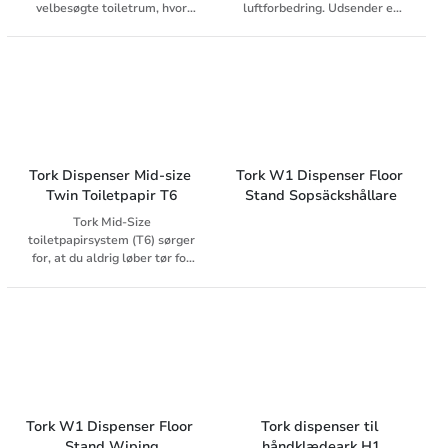
velbesøgte toiletrum, hvor
luftforbedring. Udsender en
personalet skal maksimere
behagelig duft med jævne
rengøringstiden og opretholde
mellemrum.
et godt besøgsflow.
Dispensersystemet er
kompatibelt med Tork
PeakServe Continuous
Håndklæder, har en høj
kapacitet på over 2.100
håndklæder og kan udføres
Tork Dispenser Mid-size 
Tork W1 Dispenser Floor 
hurtigt og uden afbrydelser, så
Twin Toiletpapir T6
Stand Sopsäckshållare
flowet opretholdes.
Tork Mid-Size
toiletpapirsystem (T6) sørger
for, at du aldrig løber tør for
papir. Det er velegnet til
miljøer med moderat
brugsfrekvens, og hvor design
og komfort er vigtigt. Den har
plads til to ruller med
automatisk udskiftning af
ruller, og tomme hylser bliver
i dispenseren, hvilket
modvirker affald på gulvet.
Tork W1 Dispenser Floor 
Tork dispenser til 
Stand Wiping
håndklædeark H1