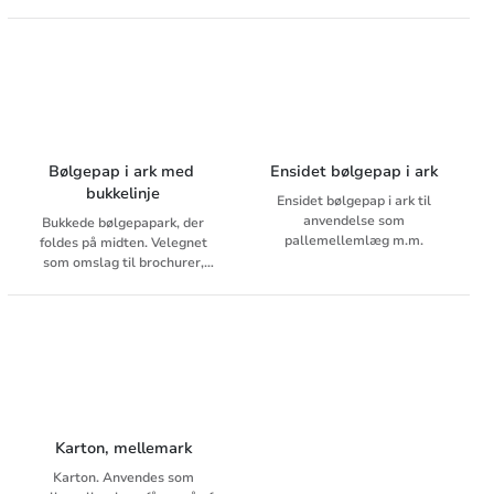
pallemellemlæg. Fås i
pallemellemlæg. Fås i
forskellige tykkelser.
forskellige tykkelser.
Bølgepap i ark med 
Ensidet bølgepap i ark
bukkelinje
Ensidet bølgepap i ark til
anvendelse som
Bukkede bølgepapark, der
pallemellemlæg m.m.
foldes på midten. Velegnet
som omslag til brochurer,
fotografier og plancher.
Karton, mellemark
Karton. Anvendes som