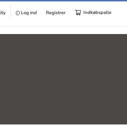
Indkøbspalle
ity
Log ind
Registrer