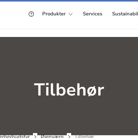
Produkter
Services
Sustainabil
Tilbehør
kerhedsudstyr
Øjenværn
Tilbehør