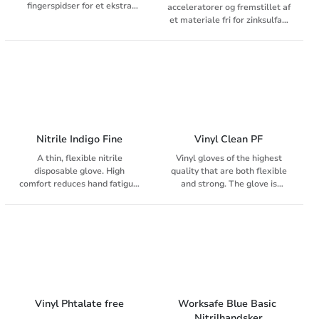
fingerspidser for et ekstra
acceleratorer og fremstillet af
godt greb. Overlegen
et materiale fri for zinksulfat.
trækstyrke. Meget behagelig
Handsken er fuldstændig
at have på og er ikke
utekstureret, hvilket giver
trættende for hænderne. Hvid.
ekstra god fingerspidsfølelse.
Længde 24 cm. Uden pudder.
Den er kompatibelt med
Velegnet til bl.a.
fremragende greb. Pulver-fri.
sundhedsvæsenet,
Silikonefri. Latex-fri. Hvid.
laboratorier, kontakt med
Længde 24 cm. Velegnet til
kemikalier,
daglig sygepleje og
fødevarehåndtering samt
prøvetagning.
Nitrile Indigo Fine
Vinyl Clean PF
monteringsarbejde.
A thin, flexible nitrile
Vinyl gloves of the highest
disposable glove. High
quality that are both flexible
comfort reduces hand fatigue.
and strong. The glove is
Good grip with textured
intended for single use.
fingertips. Colour indigo.
Suitable for care, cleaning,
Length 24 cm. Powder-free.
cleaning, painting and
Silicone-free. Suitable for
laboratories.
laboratory use, healthcare,
food handling and assembly
work.
Vinyl Phtalate free
Worksafe Blue Basic 
Nitrilhandsker