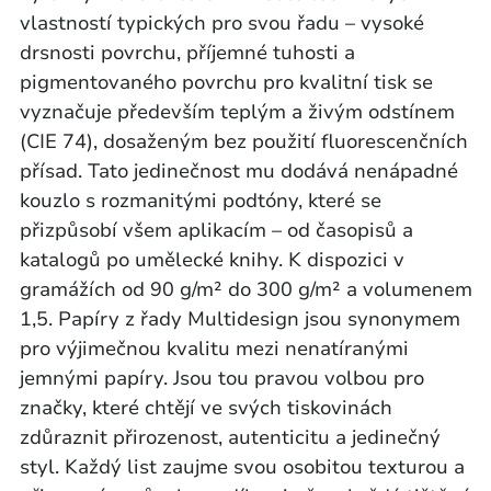
vlastností typických pro svou řadu – vysoké
drsnosti povrchu, příjemné tuhosti a
pigmentovaného povrchu pro kvalitní tisk se
vyznačuje především teplým a živým odstínem
(CIE 74), dosaženým bez použití fluorescenčních
přísad. Tato jedinečnost mu dodává nenápadné
kouzlo s rozmanitými podtóny, které se
přizpůsobí všem aplikacím – od časopisů a
katalogů po umělecké knihy. K dispozici v
gramážích od 90 g/m² do 300 g/m² a volumenem
1,5. Papíry z řady Multidesign jsou synonymem
pro výjimečnou kvalitu mezi nenatíranými
jemnými papíry. Jsou tou pravou volbou pro
značky, které chtějí ve svých tiskovinách
zdůraznit přirozenost, autenticitu a jedinečný
styl. Každý list zaujme svou osobitou texturou a