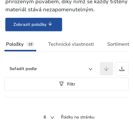
přirozeným půvabem, díky nimž se každý tištěný
materiál stává nezapomenutelným.
Zobrazit položky
Položky
Technické vlastnosti
Sortiment
19
P
Seřadit podle
Filtr
6
Řádky na stránku