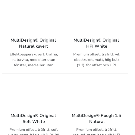
förslutningar. Folien i rutan är
värmebeständig som gör att
även fönsterkuverten är
lämpliga för digitaltryck.
MultiDesign® Original 
MultiDesign® Original 
Natural kuvert
HPI White
Effektpapperskuvert, träfria,
Premium offset, träfritt, vit,
naturvita, med eller utan
obestruket, matt, hög bulk
fönster, med eller utan
(1.3), för offset och HPI.
innertryck. Folien i rutan är
värmebeständig som gör att
även fönsterkuverten är
lämpliga för digitaltryck.
MultiDesign® Original 
MultiDesign® Rough 1.5 
Soft White
Natural
Premium offset, träfritt, soft
Premium offset, träfritt,