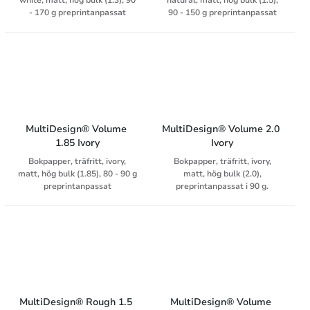
white, matt, hög bulk (1.3), 90
natural, matt, hög bulk (1.5),
- 170 g preprintanpassat
90 - 150 g preprintanpassat
MultiDesign® Volume 
MultiDesign® Volume 2.0 
1.85 Ivory
Ivory
Bokpapper, träfritt, ivory,
Bokpapper, träfritt, ivory,
matt, hög bulk (1.85), 80 - 90 g
matt, hög bulk (2.0),
preprintanpassat
preprintanpassat i 90 g.
MultiDesign® Rough 1.5 
MultiDesign® Volume 