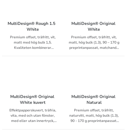
MultiDesign® Rough 1.5  
MultiDesign® Original 
White
White
Premium offset, träfritt, vit,
Premium offset, träfritt, vit,
matt med hög bulk 1,5.
matt, hög bulk (1.3), 90 – 170 g
Kvaliteten kombinerar
preprintanpassat, matchande
extraordinär känsla av
kuvert
naturlig, grov yta med utmärkt
tryckresultat. Du finner
matchande kuvert i
MultiDesign Original White
sortimentet.
MultiDesign® Original 
MultiDesign® Original 
White kuvert
Natural
Effektpapperskuvert, träfria,
Premium offset, träfritt,
vita, med och utan fönster,
naturvitt, matt, hög bulk (1.3),
med eller utan innertryck,
90 - 170 g preprintanpassat,
med olika typer av
OBA-fritt, matchande kuvert