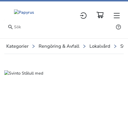
Kategorier
Rengöring & Avfall
Lokalvård
Sva
Slide 1 of 1