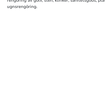
rengöring av golv, sten, klinker, sanitetsgods, pl
ugnsrengöring.