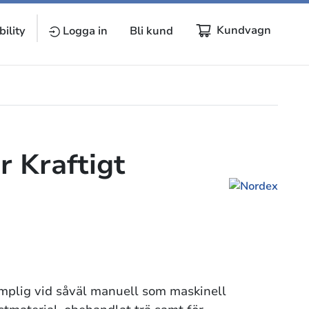
Kundvagn
ility
Logga in
Bli kund
r Kraftigt
mplig vid såväl manuell som maskinell