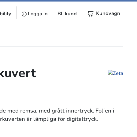
Kundvagn
ility
Logga in
Bli kund
kuvert
nde med remsa, med grått innertryck. Folien i
kuverten är lämpliga för digitaltryck.