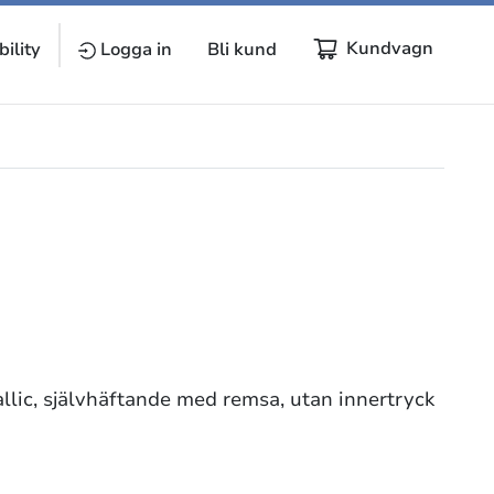
Kundvagn
ility
Logga in
Bli kund
tallic, självhäftande med remsa, utan innertryck