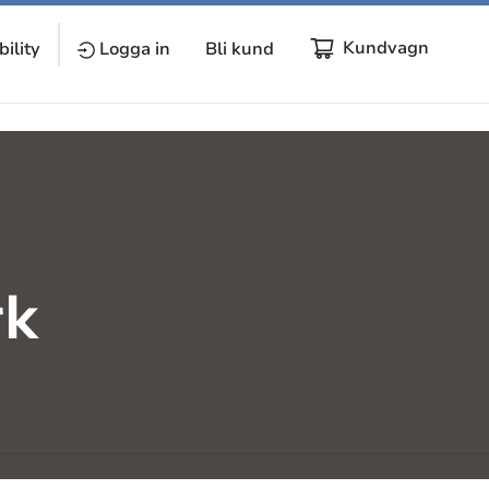
Kundvagn
ility
Logga in
Bli kund
rk