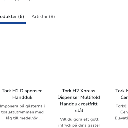
odukter (6)
Artiklar (8)
Tork H2 Dispenser 
Tork H2 Xpress 
Tork 
Handduk
Dispenser Multifold 
Ce
Handduk rostfritt 
Imponera på gästerna i
Tork®
stål
toalettutrymmen med
Cen
låg till medelhög
Elevat
Vill du göra ett gott
besöksfrekvens med
k
intryck på dina gäster