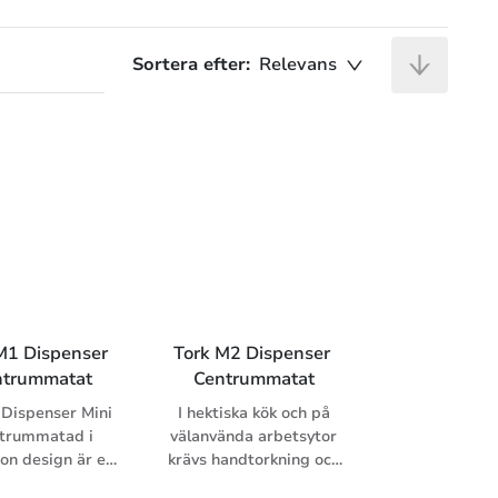
Sortera efter:
Relevans
M1 Dispenser 
Tork M2 Dispenser 
ntrummatat
Centrummatat
 Dispenser Mini
I hektiska kök och på
trummatad i
välanvända arbetsytor
ion design är en
krävs handtorkning och
ompakt och
ytavtorkning under hela