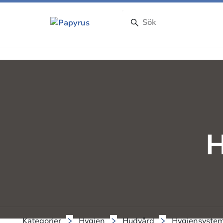
H
Kategorier
Hygien
Hudvård
Hygiensyste