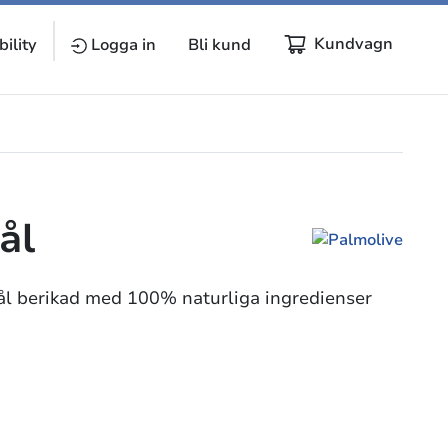
Kundvagn
ility
Logga in
Bli kund
ål
ål berikad med 100% naturliga ingredienser