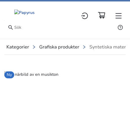
Kategorier
Grafiska produkter
Syntetiska materia
Slide 1 of 1
Ny