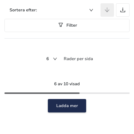
A
Sortera efter:
Filter
6
Rader per sida
6 av 10 visad
Ladda mer