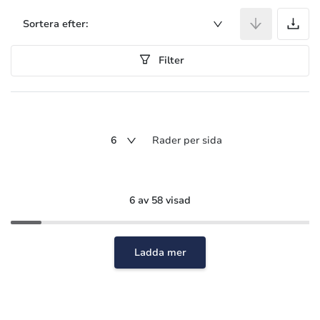
A
Sortera efter:
Filter
6
Rader per sida
6 av 58 visad
Ladda mer