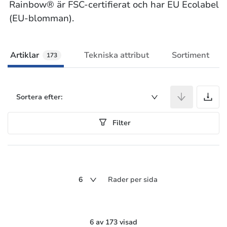
Rainbow® är FSC-certifierat och har EU Ecolabel
(EU-blomman).
Artiklar
Tekniska attribut
Sortiment
173
A
Sortera efter:
Filter
6
Rader per sida
6 av 173 visad