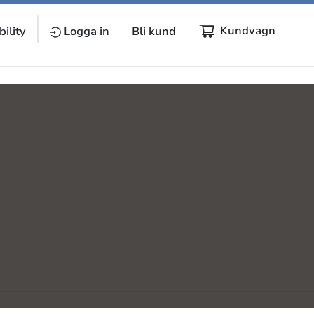
Kundvagn
ility
Logga in
Bli kund