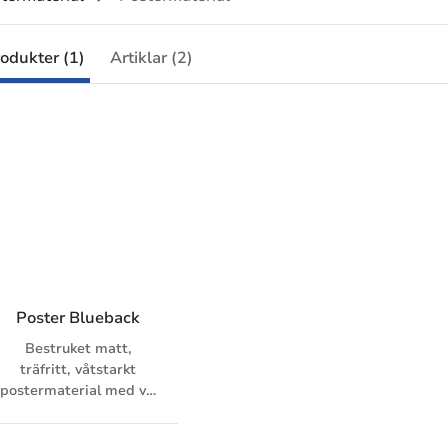
odukter (1)
Artiklar (2)
Poster Blueback
Bestruket matt,
träfritt, våtstarkt
postermaterial med vit
framsida och blå
baksida.