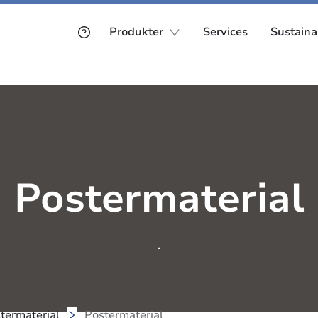
Produkter
Services
Sustainab
Postermaterial
.
stermaterial
Postermaterial