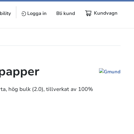
Kundvagn
ility
Logga in
Bli kund
papper
yta, hög bulk (2.0), tillverkat av 100%