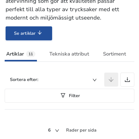
återvinning som gör att kvaliteten passar
perfekt till alla typer av trycksaker med ett
modernt och miljömässigt utseende.
Se artiklar
Artiklar
Tekniska attribut
Sortiment
11
A
Sortera efter:
Filter
6
Rader per sida