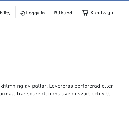
Kundvagn
ility
Logga in
Bli kund
filmning av pallar. Levereras perforerad eller
malt transparent, finns även i svart och vitt.