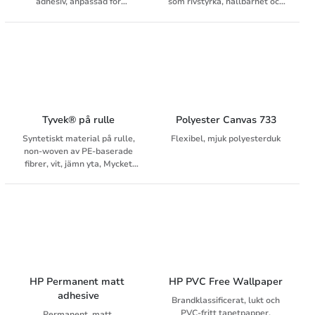
adhesiv, anpassad för
som rivstyrka, hållbarhet och
pigmenterat bläck.
en vattenavvisande yta är de
bästa förutsättningarna för
utomhusbruk. Den matta ytan
och den briljanta
färgåtergivningen av
tryckfärgerna ger ett
fascinerande och långvarigt
intryck.
Tyvek® på rulle
Polyester Canvas 733
Syntetiskt material på rulle,
Flexibel, mjuk polyesterduk
non-woven av PE-baserade
fibrer, vit, jämn yta, Mycket
hållbar, vattenavvisande-,
rivstarkt-, temperatur-, och
kemisktbeständigt. Kärna 76
mm.
HP Permanent matt 
HP PVC Free Wallpaper
adhesive
Brandklassificerat, lukt och
PVC-fritt tapetpapper.
Permanent, matt,