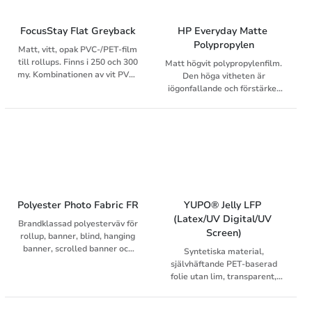
inkljet.
FocusStay Flat Greyback
HP Everyday Matte 
Polypropylen
Matt, vitt, opak PVC-/PET-film
till rollups. Finns i 250 och 300
Matt högvit polypropylenfilm.
my. Kombinationen av vit PVC-
Den höga vitheten är
framsida och grå PET-baksida
iögonfallande och förstärker
ger en mycket stabil produkt.
färgintensiteten och passar
Kan användas både inom- och
både inom och
utomhus.
utomhusapplikationer.
Polyester Photo Fabric FR
YUPO® Jelly LFP 
(Latex/UV Digital/UV 
Brandklassad polyesterväv för
Screen)
rollup, banner, blind, hanging
banner, scrolled banner och
Syntetiska material,
utställningsgrafik.
självhäftande PET-baserad
folie utan lim, transparent,
smooth, för UV-offset, för UV-
screenprint och UV digital