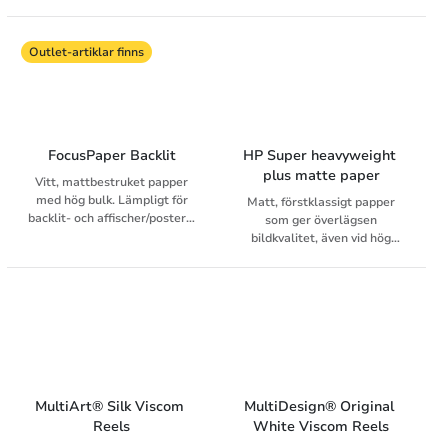
anpassat för laser- och inkjet.
anpassat för laser- och inkjet.
Outlet-artiklar finns
FocusPaper Backlit
HP Super heavyweight 
plus matte paper
Vitt, mattbestruket papper
med hög bulk. Lämpligt för
Matt, förstklassigt papper
backlit- och affischer/posters.
som ger överlägsen
Den släta ytan ger perfekt
bildkvalitet, även vid hög
bildåtergivning.
bläckdensitet. Har snabb
torktid och är utmärkt att
laminera.
MultiArt® Silk Viscom 
MultiDesign® Original 
Reels
White Viscom Reels