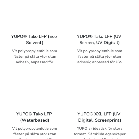
print, för applikationer
inomhus
YUPO® Tako LFP (Eco 
YUPO® Tako LFP (UV 
Solvent)
Screen, UV Digital)
Vit polypropylenfolie som
Vit polypropylenfolie som
fäster på släta ytor utan
fäster på släta ytor utan
adhesiv, anpassad för
adhesiv, anpassad för UV-
EcoSolvent.
inkjet och Screen.
YUPO® Tako LFP 
YUPO® XXL LFP (UV 
(Waterbased)
Digital, Screenprint)
Vit polypropylenfolie som
YUPO är idealisk för stora
fäster på släta ytor utan
format. Särskilda egenskaper