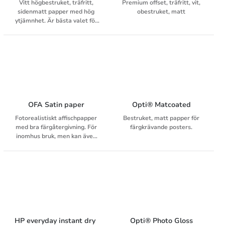
Vitt högbestruket, träfritt,
Premium offset, träfritt, vit,
sidenmatt papper med hög
obestruket, matt
ytjämnhet. Är bästa valet för
kompromisslös bildåtergivning
i kombination med god
läsbarhet.
OFA Satin paper
Opti® Matcoated
Fotorealistiskt affischpapper
Bestruket, matt papper för
med bra färgåtergivning. För
färgkrävande posters.
inomhus bruk, men kan även
användas för kortvarigt
utomhusbruk. Papperet har en
speciell beläggning på
baksidan som säkerställer att
materialet inte deformeras
under produktion.
HP everyday instant dry 
Opti® Photo Gloss