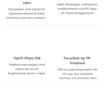
satin
Inkjet fotopapper, mikroporös,
snabbtorkande med PE lager,
Fotopapper med silkyta för
vit, blank beläggning för
pigmenteratbaserat bläck.
krävande färgfoton. För
Materialet kan även användas
vattenbaserad inkjetprint (Dye
i skrivare av andra fabrikat än
och pigmentbläck)
HP. Den microporösa ytan
möjliggör maximal
bläckabsorption och högre
färgdensitet.
Opti® Photo Silk
FocusRoll-Up PP 
Greyback
Högbestruket papper med
sidenmatt yta för
205 my opak polypropylen för
färgkrävande poster i inkjet.
roll-ups. Kan användas
inomhus och utomhus. Den
halvmatta vita framsidan och
den grå baksidan säkerställer
både hög bildkvalitet och hög
opasitet. Filmen är speciellt
lämpad för roll-ups. Latex,
solvent, eco-solvent och UV