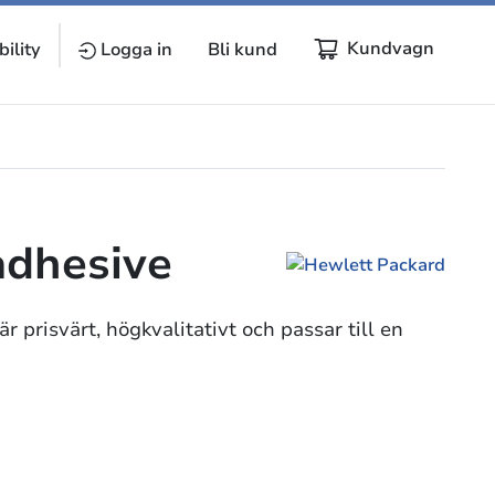
Kundvagn
ility
Logga in
Bli kund
adhesive
r prisvärt, högkvalitativt och passar till en