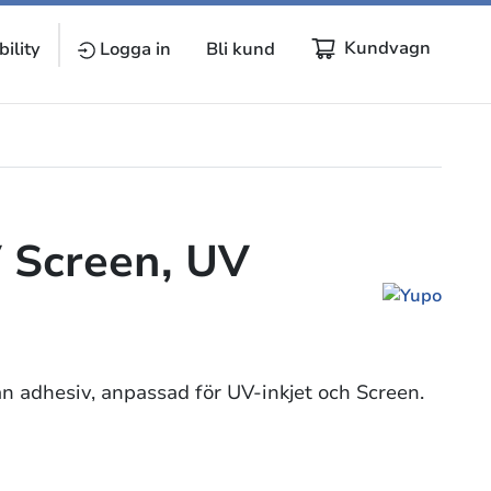
Kundvagn
ility
Logga in
Bli kund
 Screen, UV
an adhesiv, anpassad för UV-inkjet och Screen.