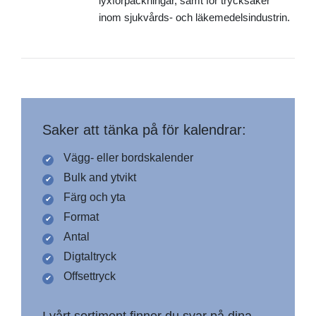
lyxförpackningar, samt för trycksaker
inom sjukvårds- och läkemedelsindustrin.
Saker att tänka på för kalendrar:
Vägg- eller bordskalender
Bulk and ytvikt
Färg och yta
Format
Antal
Digtaltryck
Offsettryck
I vårt sortiment finner du svar på dina