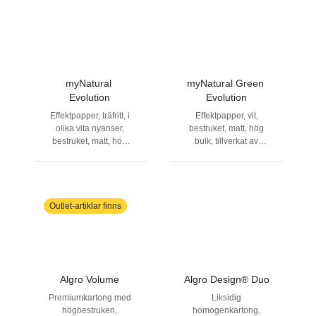
för krävande tryck- och
harmonierar med hela
efterbearbetning.
färgsystemet, vilket ger
nästintill oändliga
möjligheter till
genomtänkta och
eleganta
myNatural 
myNatural Green 
färgkombinationer.
Evolution
Evolution
Effektpapper, träfritt, i
Effektpapper, vit,
olika vita nyanser,
bestruket, matt, hög
bestruket, matt, hög
bulk, tillverkat av
bulk, hög styvhet
100% returfiber
Outlet-artiklar finns
Algro Volume
Algro Design® Duo
Premiumkartong med
Liksidig
högbestruken,
homogenkartong,