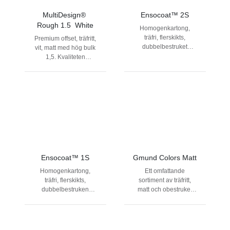
MultiDesign® 
Ensocoat™ 2S
Rough 1.5  White
Homogenkartong,
träfri, flerskikts,
Premium offset, träfritt,
dubbelbestruket
vit, matt med hög bulk
liksidig, jämn yta.
1,5. Kvaliteten
Utmärkta egenskaper
kombinerar
för krävande tryck- och
extraordinär känsla av
efterbearbetning.
naturlig, grov yta med
utmärkt tryckresultat.
Du finner matchande
kuvert i MultiDesign
Original White
sortimentet.
Ensocoat™ 1S
Gmund Colors Matt
Homogenkartong,
Ett omfattande
träfri, flerskikts,
sortiment av träfritt,
dubbelbestruken
matt och obestruket
framsida och
effektpapper med
pigmenterad baksida
matchande kuvert.
med jämn yta.
Varje nyans i Gmund
Utmärkta egenskaper
Colors Matt