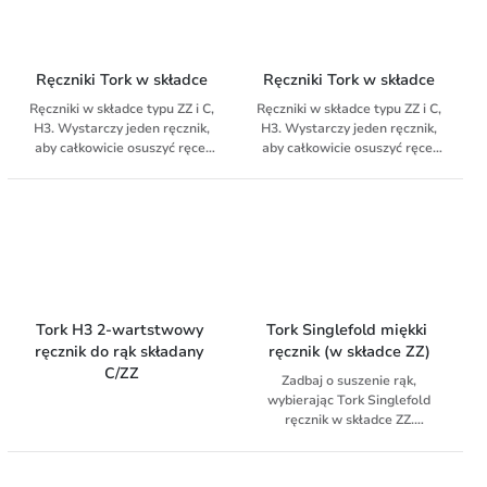
Ręczniki Tork w składce
Ręczniki Tork w składce
Ręczniki w składce typu ZZ i C,
Ręczniki w składce typu ZZ i C,
H3. Wystarczy jeden ręcznik,
H3. Wystarczy jeden ręcznik,
aby całkowicie osuszyć ręce.
aby całkowicie osuszyć ręce.
Wykonane w procesie TAD.
Wykonane w procesie TAD.
Tork H3 2-wartstwowy 
Tork Singlefold miękki 
ręcznik do rąk składany 
ręcznik (w składce ZZ)
C/ZZ
Zadbaj o suszenie rąk,
wybierając Tork Singlefold
ręcznik w składce ZZ.
Doskonały wybór, gdy liczy się
cena i wydajność. Ręczniki
pasują do Tork dozownika do