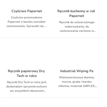
żywnością
Czyściwo Papernet
Ręcznik kuchenny w roli 
Papernet
Czyściwo przemysłowe
Papernet o bardzo szerokim
Ręcznik do uniwersalnego
zastosowaniu. Sprawdzi się w
wykorzystania, do
wielu miejscach - w serwisach
zastosowania zarówno w
samochodowych, warsztatach,
firmie jak i w domu. Ręcznik
firmach przemysłowych,
klasy premium. Bardzo
salonach fryzjerskich, domach
chłonny i mięsisty. 309 arkuszy
prywatnych. Umożliwia
w roli. Materiał celuloza.
sprawne i szybkie osuszenie
rąk czy niektórych
powierzchni. Nadaje się do
czyszczenia szkła, wycierania
wody, smaru, olejów.
Ręcznik papierowy Dry 
Industrial Wiping Pa
Wykonane z celulozy,
Tech w rolce
Wielowarstwowa tkanina,
dwuwarstwowe, w kolorze
mocna, gruba i bardzo
białym.
Ręcznik Dry Tech w rolce jest
chłonna, materiał AIRFLEX,
doskonałym sprzymierzeńcem
dzięki czemu zapewnia
we wszystkich obszarach
mniejsze wykorzystanie
roboczych, które wymagają
ściereczek i pozwala obniżyć
ciągłego czyszczenia i
koszty. Podwyższona
porządkowania. Ponadto,