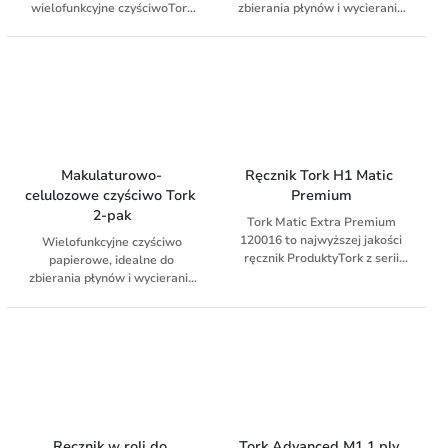
wielofunkcyjne czyściwoTork
zbierania płynów i wycierania
Reflex™ do wycierania
rąk. Dzięki technologii
powierzchni i rąk. Papier może
QuickDry jest mocniejsze,
być używany z podajnikiem
zapewnia szybsze
Tork Reflex ™.
wykonywanie zadań i jest
bardziej chłonne niż zwykły
papier.
Makulaturowo-
Ręcznik Tork H1 Matic 
celulozowe czyściwo Tork 
Premium
2-pak
Tork Matic Extra Premium
120016 to najwyższej jakości
Wielofunkcyjne czyściwo
ręcznik ProduktyTork z serii
papierowe, idealne do
premium to gwarancja
zbierania płynów i wycierania
doskonalej, najwyższej jakości,
rąk. Dzięki technologii
spełniająca najwyższe
QuickDry jest mocniejsze,
oczekiwania klientów.
zapewnia szybsze
wykonywanie zadań i jest
bardziej chłonne niż zwykły
papier
Ręcznik w roli do 
Tork Advanced M1 1 ply 