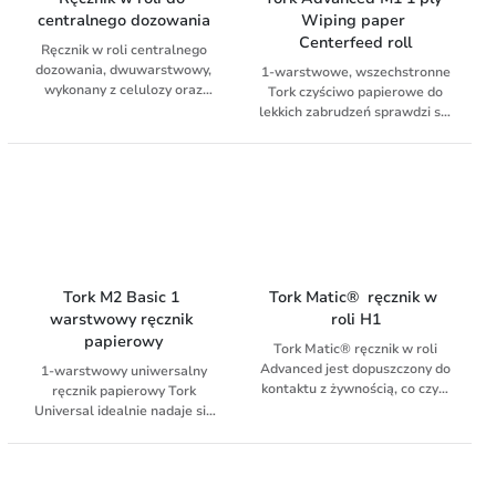
centralnego dozowania
Wiping paper 
Centerfeed roll
Ręcznik w roli centralnego
dozowania, dwuwarstwowy,
1-warstwowe, wszechstronne
wykonany z celulozy oraz
Tork czyściwo papierowe do
makulatury.
lekkich zabrudzeń sprawdzi się
do usuwania lekkich
zabrudzeń oraz wycierania
rąk. Papier pasuje do Tork®
dozownika mini do czyściw w
roli centralnie dozowanych –
kompaktowego i
wszechstronnego dozownika
do profesjonalnych
zastosowań obejmujących
Tork M2 Basic 1 
Tork Matic®  ręcznik w 
wycieranie powierzchni i rąk.
warstwowy ręcznik 
roli H1
Miękki i wytrzymały – idealny
papierowy
Tork Matic® ręcznik w roli
do wycierania rąk. Idealny do
Advanced jest dopuszczony do
wycierania szkła – nie
1-warstwowy uniwersalny
kontaktu z żywnością, co czyni
zostawia smug. Łatwa
ręcznik papierowy Tork
go idealnym produktem do
obsługa jedną ręką. Wskaźnik
Universal idealnie nadaje się
czyszczenia stanowisk pracy w
zużycia Tork pozwala
do najprostszych zadań
środowisku gastronomicznym.
zaplanować wymianę rolki tak,
wycierania i wycierania rąk.
Rolki pasują do Tork Matic®
aby uniknąć irytacji gości,
Papieru do wycierania można
dozownika do ręczników w
spowodowanej pustym
używać w wewnętrznym