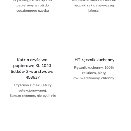
Wysokiej jakości ręcznik
Niezwykle miękkie i mocne
papierowy w roli do
ręczniki rąk o najwyższej
codziennego użytku
jakości
Dwuwarstwowy, biały
2-warstwowe, białe
Bardzo wydajny
Nadają się do toalet o niskim i
Dopuszczony do
średnim użytkowaniu, w
krótkotrwałego kontaktu z
bardziej ekskluzywnych
żywnością
miejscach publicznych
Idealne do zadań kuchennych
takich jak: osuszanie,
wycieranie, czyszczenie
Przebadany i zatwierdzony
Katrin czyściwo 
 HT ręcznik kuchenny
dermatologicznie
papierowe XL 1040 
Ręcznik kuchenny, 100%
listków 2-warstwowe 
celuloza, biały,
458637
dwuwarstwowy, chłonny.
Długość 60 m. 12 rolek w
Czyściwo z makulatury
kartonie.
selekcjonowanej.
Bardzo chłonne, nie pyli i nie
pozostawia włókien.
Idealne do wycierania wody,
olejów, rozpuszczalników i
detergentów.
Dopuszczony do
krótkotrwałego kontaktu z