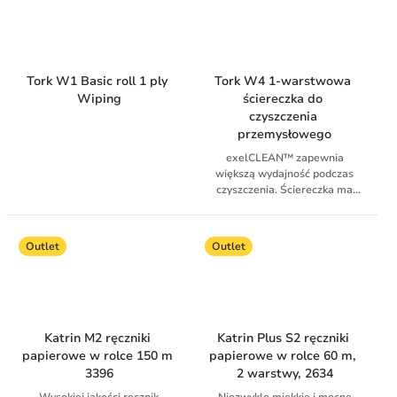
roli, stworzonego z myślą o
dozownikiem. Uchwyt Tork
dozowniku Tork Mini, który jest
łatwej konserwacji w
Easy Handling™ ułatwia
wszechstronnym
łazienkach o dużym natężeniu
personelowi sprzątającemu
rozwiązaniem o dużej
ruchu. Oszczędza czas i
przenoszenie rolek.
pojemności we wszystkich
ogranicza zużycie dzięki
profesjonalnych środowiskach,
Tork W1 Basic roll 1 ply 
Tork W4 1-warstwowa 
dozowaniu po jednym odcinku.
w których wymagane są
Wiping
ściereczka do 
czyste, suche ręce i
czyszczenia 
powierzchnie.
przemysłowego
exelCLEAN™ zapewnia
większą wydajność podczas
czyszczenia. Ściereczka ma
wysoką zdolność wchłaniania
płynów i olejów. Miękka i
elastyczna — nawet w
Outlet
Outlet
najciaśniejszych zakamarkach.
Dopuszczona do kontaktu z
produktami spożywczymi
Katrin M2 ręczniki 
Katrin Plus S2 ręczniki 
papierowe w rolce 150 m 
papierowe w rolce 60 m, 
3396
2 warstwy, 2634