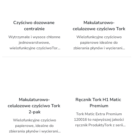
Czyściwo dozowane 
Makulaturowo-
centralnie
celulozowe czyściwo Tork
Wytrzymałe i wysoce chłonne
Wielofunkcyjne czyściowo
jednowarstwowe,
papierowe idealne do
wielofunkcyjne czyściwoTork
zbierania płynów i wycierania
Reflex™ do wycierania
rąk. Dzięki technologii
powierzchni i rąk. Papier może
QuickDry jest mocniejsze,
być używany z podajnikiem
zapewnia szybsze
Tork Reflex ™.
wykonywanie zadań i jest
bardziej chłonne niż zwykły
papier.
Makulaturowo-
Ręcznik Tork H1 Matic 
celulozowe czyściwo Tork 
Premium
2-pak
Tork Matic Extra Premium
120016 to najwyższej jakości
Wielofunkcyjne czyściwo
ręcznik ProduktyTork z serii
papierowe, idealne do
premium to gwarancja
zbierania płynów i wycierania
doskonalej, najwyższej jakości,
rąk. Dzięki technologii