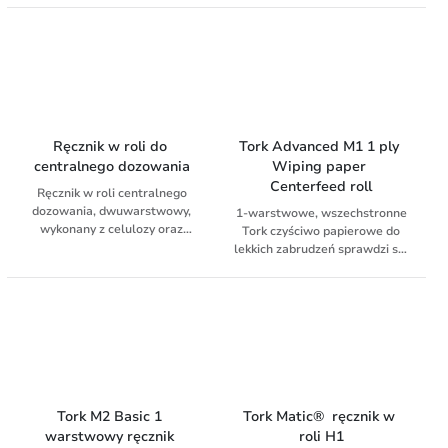
spełniająca najwyższe
QuickDry jest mocniejsze,
oczekiwania klientów.
zapewnia szybsze
wykonywanie zadań i jest
bardziej chłonne niż zwykły
papier
Ręcznik w roli do 
Tork Advanced M1 1 ply 
centralnego dozowania
Wiping paper 
Centerfeed roll
Ręcznik w roli centralnego
dozowania, dwuwarstwowy,
1-warstwowe, wszechstronne
wykonany z celulozy oraz
Tork czyściwo papierowe do
makulatury.
lekkich zabrudzeń sprawdzi się
do usuwania lekkich
zabrudzeń oraz wycierania
rąk. Papier pasuje do Tork®
dozownika mini do czyściw w
roli centralnie dozowanych –
kompaktowego i
wszechstronnego dozownika
do profesjonalnych
zastosowań obejmujących
Tork M2 Basic 1 
Tork Matic®  ręcznik w 
wycieranie powierzchni i rąk.
warstwowy ręcznik 
roli H1
Miękki i wytrzymały – idealny