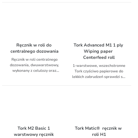
spełniająca najwyższe
QuickDry jest mocniejsze,
oczekiwania klientów.
zapewnia szybsze
wykonywanie zadań i jest
bardziej chłonne niż zwykły
papier
Ręcznik w roli do 
Tork Advanced M1 1 ply 
centralnego dozowania
Wiping paper 
Centerfeed roll
Ręcznik w roli centralnego
dozowania, dwuwarstwowy,
1-warstwowe, wszechstronne
wykonany z celulozy oraz
Tork czyściwo papierowe do
makulatury.
lekkich zabrudzeń sprawdzi się
do usuwania lekkich
zabrudzeń oraz wycierania
rąk. Papier pasuje do Tork®
dozownika mini do czyściw w
roli centralnie dozowanych –
kompaktowego i
wszechstronnego dozownika
do profesjonalnych
zastosowań obejmujących
Tork M2 Basic 1 
Tork Matic®  ręcznik w 
wycieranie powierzchni i rąk.
warstwowy ręcznik 
roli H1
Miękki i wytrzymały – idealny