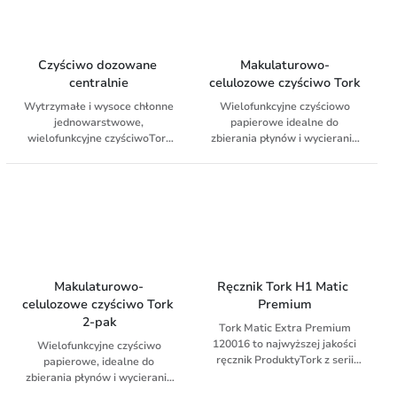
Czyściwo dozowane 
Makulaturowo-
centralnie
celulozowe czyściwo Tork
Wytrzymałe i wysoce chłonne
Wielofunkcyjne czyściowo
jednowarstwowe,
papierowe idealne do
wielofunkcyjne czyściwoTork
zbierania płynów i wycierania
Reflex™ do wycierania
rąk. Dzięki technologii
powierzchni i rąk. Papier może
QuickDry jest mocniejsze,
być używany z podajnikiem
zapewnia szybsze
Tork Reflex ™.
wykonywanie zadań i jest
bardziej chłonne niż zwykły
papier.
Makulaturowo-
Ręcznik Tork H1 Matic 
celulozowe czyściwo Tork 
Premium
2-pak
Tork Matic Extra Premium
120016 to najwyższej jakości
Wielofunkcyjne czyściwo
ręcznik ProduktyTork z serii
papierowe, idealne do
premium to gwarancja
zbierania płynów i wycierania
doskonalej, najwyższej jakości,
rąk. Dzięki technologii