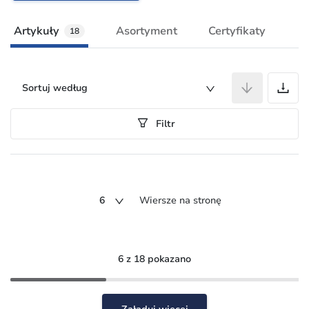
Artykuły
Asortyment
Certyfikaty
18
A
Sortuj według
Filtr
6
Wiersze na stronę
6 z 18 pokazano