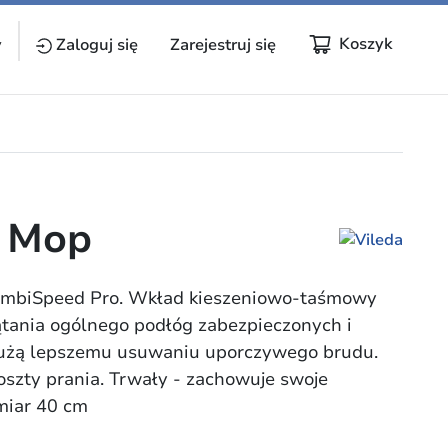
Koszyk
y
Zaloguj się
Zarejestruj się
e Mop
ombiSpeed Pro. Wkład kieszeniowo-taśmowy
tania ogólnego podłóg zabezpieczonych i
służą lepszemu usuwaniu uporczywego brudu.
szty prania. Trwały - zachowuje swoje
miar 40 cm