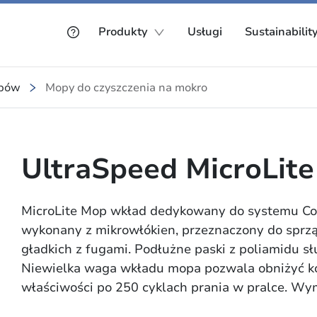
Produkty
Usługi
Sustainabilit
opów
Mopy do czyszczenia na mokro
UltraSpeed MicroLit
MicroLite Mop wkład dedykowany do systemu C
wykonany z mikrowłókien, przeznaczony do sprzą
gładkich z fugami. Podłużne paski z poliamidu 
Niewielka waga wkładu mopa pozwala obniżyć ko
właściwości po 250 cyklach prania w pralce. Wy