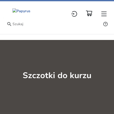
Szczotki do kurzu