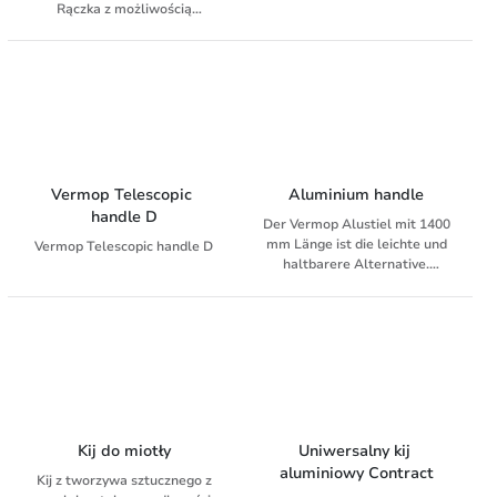
Rączka z możliwością
wysuwania od 80 do 140 cm.
Vermop Telescopic 
Aluminium handle
handle D
Der Vermop Alustiel mit 1400
mm Länge ist die leichte und
Vermop Telescopic handle D
haltbarere Alternative.
Passend für alle
Bodenwischsysteme mit
Halterdurchmesser 23,5 m.
Kij do miotły
Uniwersalny kij 
aluminiowy Contract
Kij z tworzywa sztucznego z