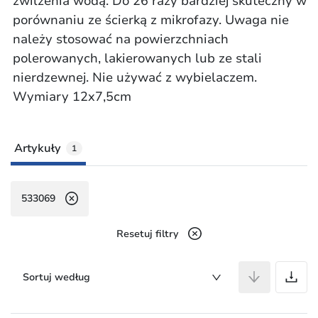
zwilżenia wodą. Do 26 razy bardziej skuteczny w
porównaniu ze ścierką z mikrofazy. Uwaga nie
należy stosować na powierzchniach
polerowanych, lakierowanych lub ze stali
nierdzewnej. Nie używać z wybielaczem.
Wymiary 12x7,5cm
Artykuły
1
533069
Resetuj filtry
A
Sortuj według