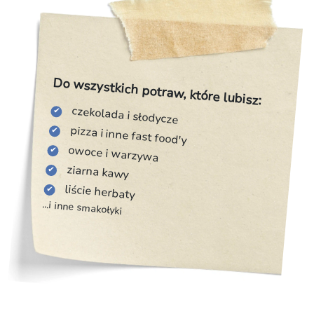
Do wszystkich potraw, które lubisz:
czekolada i słodycze
pizza i inne fast food'y
owoce i warzywa
ziarna kawy
liście herbaty
...i inne smakołyki