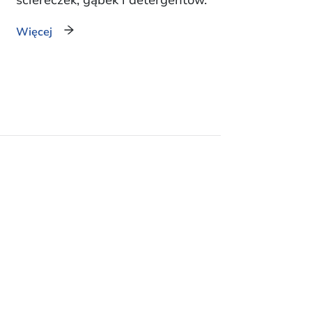
ściereczek, gąbek i detergentów.
Więcej