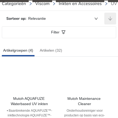
Categorieën
Viscom
Inkten en Accessoires
UV 
Sorteer op:
Relevantie
Filter
Artikelgroepen (4)
Artikelen (32)
Mutoh AQUAFUZE 
Mutoh Maintenance 
Waterbased UV inkten
Cleaner
• Baanbrekende AQUAFUZE™-
Onderhoudsreiniger voor
inkttechnologie AQUAFUZE™-
producten op basis van eco-