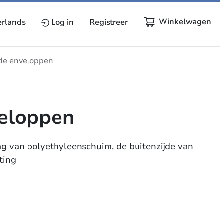
Winkelwagen
rlands
Log in
Registreer
de enveloppen
eloppen
 van polyethyleenschuim, de buitenzijde van
ting