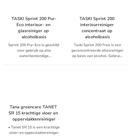
oppervlakken zoals kunststof,
verzegelde houten vloer
oppervlakken in de keuken.
glas, keramiek, metaal en lak.
Het is een optimaal mengsel
van anionogene en niet-
TASKI Sprint 200 Pur-
TASKI Sprint 200 
ionogene oppervlakte-actieve
Eco interieur- en 
interieurreiniger 
ingrediënten en alkalische
glasreiniger op 
concentraat op 
stoffen dat vetten en
alcoholbasis
alcoholbasis
ingedroogde voedselresten
efficiënt verwijdert. Het
Sprint 200 Pur-Eco is geschikt
Taski Sprint 200 Free is een
sekwestreermiddel in de
voor gebruik op alle
geconcentreerde allesreiniger
samenstelling maakt het
waterbestendige
op basis van alcohol. Gebruikt
product geschikt voor alle
oppervlakken inclusief
voor dagelijkse reiniging van
waterhardheden en zorgt voor
spiegels, ramen, enz. De
alle glas- en waterbestendige
uitstekende resultaten. Suma
Sprint 200 Pur-Eco is een
oppervlakken.
Multi conc D2 conc wordt
interieur- en glasreiniger op
gedoseerd met het Divermite
alcoholbasis en zorgt voor een
of Diverflow met Surelink
streeploos resultaat en laat
doseersysteem van Diversey
een aangename geur achter.
Tana greencare TANET 
SR 15 krachtige vloer en 
oppervlakkenreiniger
• Tanet SR 15 is een krachtige
vloer-en oppervlaktereiniger