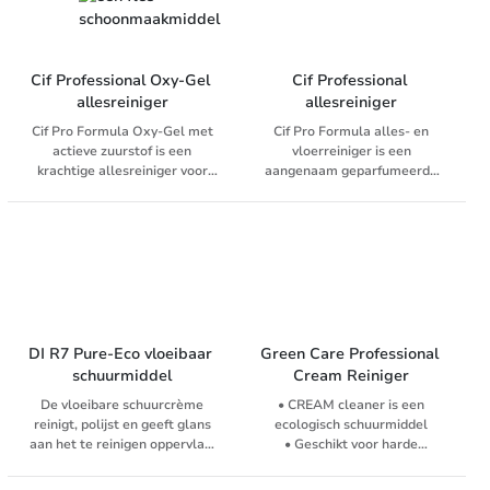
Cif Professional Oxy-Gel 
Cif Professional 
allesreiniger
allesreiniger
Cif Pro Formula Oxy-Gel met
Cif Pro Formula alles- en
actieve zuurstof is een
vloerreiniger is een
krachtige allesreiniger voor
aangenaam geparfumeerde
vloeren en alle afwasbare
allesreiniger voor een snelle
oppervlakken. Tijdens het
en eenvoudige dagelijkse
gebruik ontwikkelt de actieve
reiniging van ongepolijste
zuurstof microbelletjes die het
vloeren, muren, schilderwerk,
vuil optillen en gemakkelijk en
keramiek, laminaat, kunststof
snel verwijderen. Het
en alle andere afwasbare
resultaat: een diepe reinheid
harde oppervlakken. Meer
en zuiverheid die je kunt
info: Productinformatie
voelen. Bevat geen
DI R7 Pure-Eco vloeibaar 
Green Care Professional 
bleekmiddel en vlekt niet.
schuurmiddel
Cream Reiniger
Aanvullende info:
De vloeibare schuurcrème
• CREAM cleaner is een
Productinformatie
reinigt, polijst en geeft glans
ecologisch schuurmiddel
aan het te reinigen oppervlak.
• Geschikt voor harde
Het is gemakkelijk
oppervlakken in sanitaire
afspoelbaar, laat geen
ruimtes en de