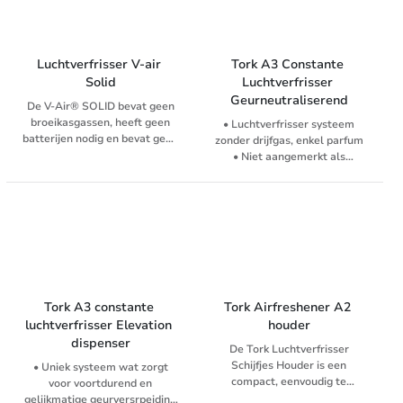
Luchtverfrisser V-air 
Tork A3 Constante 
Solid
Luchtverfrisser 
Geurneutraliserend
De V-Air® SOLID bevat geen
broeikasgassen, heeft geen
• Luchtverfrisser systeem
batterijen nodig en bevat geen
zonder drijfgas, enkel parfum
HFC's, drijfgassen en
• Niet aangemerkt als
oplosmiddelen, waardoor het
ontvlambaar en geen perlucht
als een van de veiligste en
• Voor elimineren van
slimste luchtverfrissers wordt
onaangename geuren
bestempeld. De V-Air® SOLID
• Sterk geconcentreerd
MVP dispenser is het ultieme
geurverwijderaar met vleugje
passieve
citroengras
luchtverzorgingssysteem en
• Zorgt voor constante frisheid
past eenvoudige wetenschap
toe. - Zorgt ervoor dat er een
Tork A3 constante 
Tork Airfreshener A2 
natuurlijke luchtstroom
luchtverfrisser Elevation 
houder
rechtstreeks in contact komt
dispenser
met het product. - Verspreidt
De Tork Luchtverfrisser
geuren op een natuurlijke
Schijfjes Houder is een
• Uniek systeem wat zorgt
manier. - Zonder
compact, eenvoudig te
voor voortdurend en
batterij/ventilator. De ultieme
installeren systeem dat is
gelijkmatige geurversrpeiding