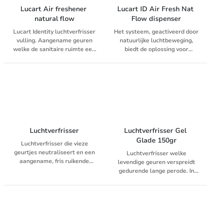
onaangename geuren en deze
Tevens geschikt voor het
Lucart Air freshener 
Lucart ID Air Fresh Nat 
chemisch neutraliseert. Het is
verwijderen van organische
natural flow
Flow dispenser
doeltreffend tegen een
geuren en vlekken in tapijt
verscheidenheid van
Lucart Identity luchtverfrisser
Het systeem, geactiveerd door
onaangename geuren zoals
vulling. Aangename geuren
natuurlijke luchtbeweging,
urine, lichaamsgeuren, rook,
welke de sanitaire ruimte een
biedt de oplossing voor
en schimmel.
frisse indruk geeft en vieze
passieve, langdurige
geuren doen verdwijnen.
geurafgifte. - 100%
recyclebare navulling - Geen
batterijen nodig - Drijfgasvrij -
Ideaal voor ruimtes tot 100
m3
Luchtverfrisser
Luchtverfrisser Gel 
Glade 150gr
Luchtverfrisser die vieze
geurtjes neutraliseert en een
Luchtverfrisser welke
aangename, fris ruikende
levendige geuren verspreidt
parfumgeur achterlaat.
gedurende lange perode. In
discrete verpakking passend
bij elke ruimte. Geeft
wekenlang frisheid.