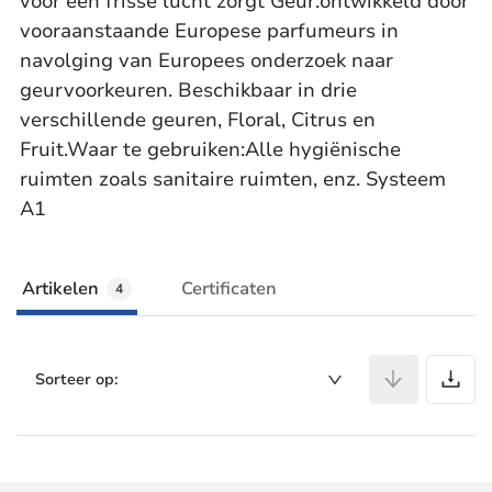
voor een frisse lucht zorgt Geur:ontwikkeld door
vooraanstaande Europese parfumeurs in
navolging van Europees onderzoek naar
geurvoorkeuren. Beschikbaar in drie
verschillende geuren, Floral, Citrus en
Fruit.Waar te gebruiken:Alle hygiënische
ruimten zoals sanitaire ruimten, enz. Systeem
A1
Artikelen
Certificaten
4
A
Sorteer op: