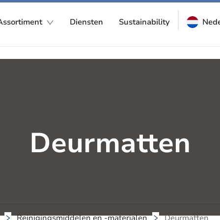
Assortiment
Diensten
Sustainability
Nede
Deurmatten
Reinigingsmiddelen en -materialen
Deurmatten