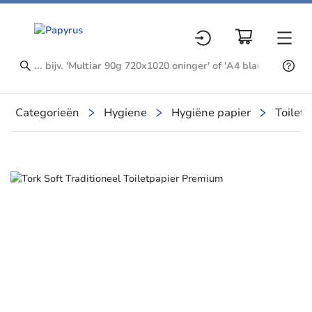
Categorieën
Hygiene
Hygiëne papier
Toiletp
Slide 1 of 1