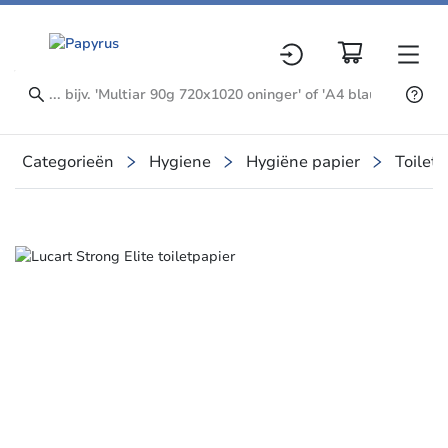
Categorieën
Hygiene
Hygiëne papier
Toiletp
Slide 1 of 1