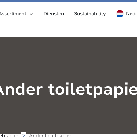
Assortiment
Diensten
Sustainability
Nede
nder toiletpapie
etpapier
Ander toiletpapier