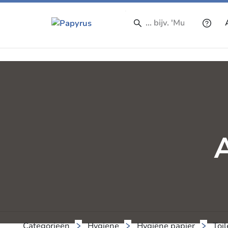
A
Categorieën
Hygiene
Hygiëne papier
Toil