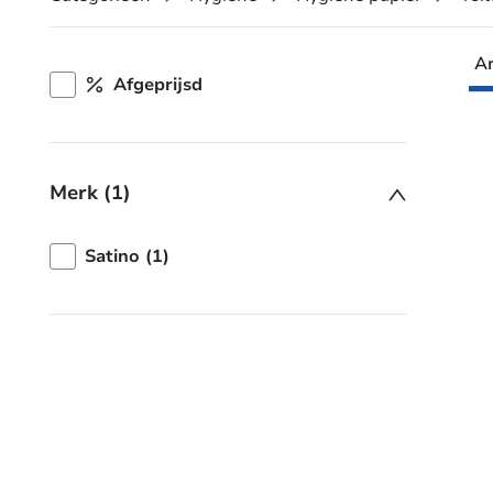
Ar
Afgeprijsd
Merk (1)
Satino (1)