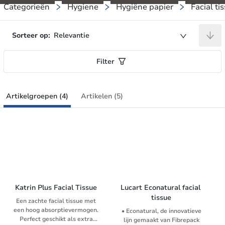
Categorieën
Hygiene
Hygiëne papier
Facial ti
Sorteer op:
Relevantie
Filter
Artikelgroepen (4)
Artikelen (5)
Katrin Plus Facial Tissue
Lucart Econatural facial 
tissue
Een zachte facial tissue met
een hoog absorptievermogen.
• Econatural, de innovatieve
Perfect geschikt als extra
lijn gemaakt van Fibrepack