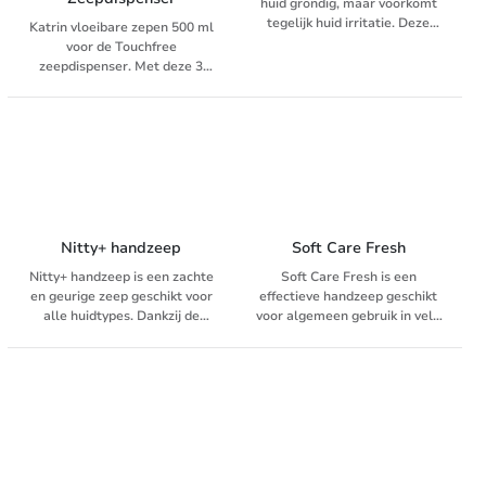
huid grondig, maar voorkomt
tegelijk huid irritatie. Deze
Katrin vloeibare zepen 500 ml
neutrale zeep is speciaal
voor de Touchfree
ontwikkeld voor de gevoelige
zeepdispenser. Met deze 3
huid. Neutral bar soap bevat
nieuwe zepen van Katrin
0% parfum, 0% kleurstof en
brengt u frisheid en comfort in
0% parabenen. Door de
uw toiletruimte. Ervaar de
vervaardiging van zuivere
koele bries van ´Arctic
ingrediënten biedt dit naast
Breeze”, de geur van verse
het voorkomen van
bloemen van “Sunny Garden”
huidirritaties ook vermindering
of gewoon de zuiverheid van
van allergische reacties.
“Pure Neutral”.
Geschikt voor alle huidtypes
Nitty+ handzeep
Soft Care Fresh
en het gehele lichaam.
Nitty+ handzeep is een zachte
Soft Care Fresh is een
en geurige zeep geschikt voor
effectieve handzeep geschikt
alle huidtypes. Dankzij de
voor algemeen gebruik in vele
formule met een hoog
toepassingen, zoals
lanolinegehalte, verrijkt met
restaurants, kantoren en
verzachtende additieven en
scholen. ;Dit product is zacht
aangenaam geparfumeerd,
geparfumeerd, de parfum blijft
garandeert Nitty+ een
echter niet lang achter op de
perfecte reiniging van de
handen na het wassen. ;
handen en irriteert de huid
niet. Nitty+ is ideaal voor