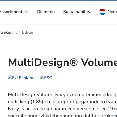
Assortiment
Diensten
Sustainability
Nede
treken
Editie
MultiDesign® Volume
MultiDesign Volume Ivory is een premium editiep
opdikking (1.85) en is preprint gegarandeerd va
Ivory is ook verkrijgbaar in een versie met en 2.
speciale oppervlaktebehandeling dat het drukbee