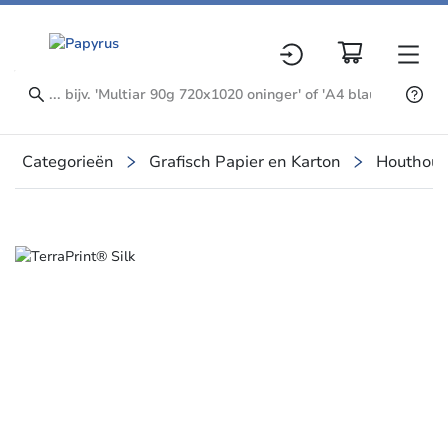
Categorieën
Grafisch Papier en Karton
Houthoud
Slide 1 of 1