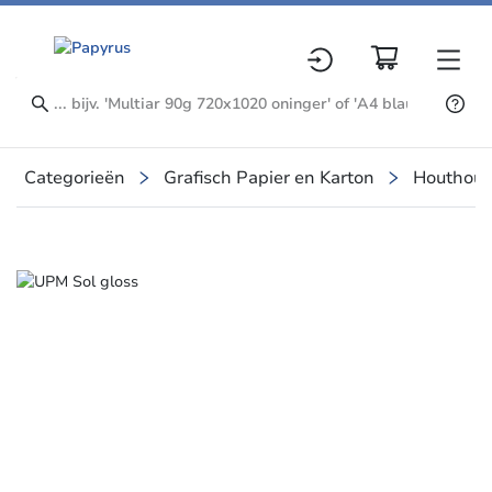
Categorieën
Grafisch Papier en Karton
Houthoud
Slide 1 of 1