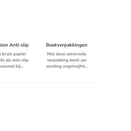
lon Anti-slip
Boekverpakkingen
n bruin papier
Met deze universele
kt als anti-slip
verpakking komt uw
ussenvel bij
zending ongetwijfeld
tisering. Anti-
en goed gepresenteerd
papier met een
op de plaats van
lip laag aan de
bestemming aan of het
ijden vermindert
nu boeken,
erschuiven van
catalogussen,
en op hellingen
drukwerk, multimedia
 tijdens het
etc. is. Samengesteld
port. Het anti-
uit een bruine enkele
 kan ook gebruikt
B-Golf, kraftliner
 als dekvel bij
kwaliteit. Extra