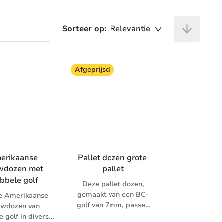
Sorteer op:
Relevantie
Afgeprijsd
erikaanse 
Pallet dozen grote 
wdozen met 
pallet
bbele golf
Deze pallet dozen,
gemaakt van een BC-
e Amerikaanse
golf van 7mm, passen
uwdozen van
precies op uw pallet en
 golf in diverse