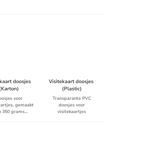
steken niet uit.
stellingen en
Hierdoor minder
e specificaties
schade, minder
xtra rillijnen.
vrachtkosten door
mtebesparend
optimale belading,
 vlakke levering,
gemakkelijk stapelbaar
ard FEFCO 0201,
en de pallet kan
als transport- en
efficiënter beladen
verpakking voor
worden. Fefco 0201. Op
dere goederen
aanvraag verkrijgbaar
voor export.
op afwijkende formaten
en soorten golfkarton.
kaart doosjes 
Visitekaart doosjes 
(Karton)
(Plastic)
oosjes voor
Transparante PVC
aartjes, gemaakt
doosjes voor
n 350 grams
visitekaartjes
omocard met
teruitsparing
 vensterfolie op
itcardformaat.