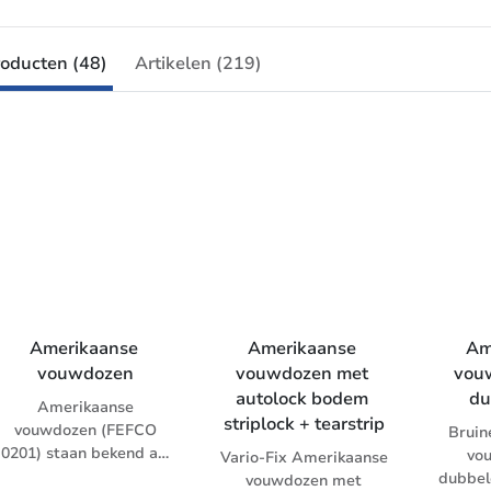
oducten (48)
Artikelen (219)
Amerikaanse 
Amerikaanse 
Am
vouwdozen
vouwdozen met 
vou
autolock bodem 
du
Amerikaanse
striplock + tearstrip
vouwdozen (FEFCO
Bruin
0201) staan bekend als
vo
Vario-Fix Amerikaanse
standaarddozen en zijn
dubbele
vouwdozen met